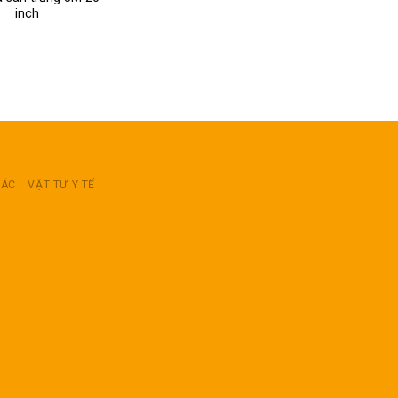
inch
RÁC
VẬT TƯ Y TẾ