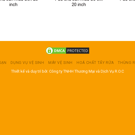
inch
20 inch
 SẠN
DỤNG VỤ VỆ SINH
MÁY VỆ SINH
HOÁ CHẤT TẨY RỬA
THÙNG 
Thiết kế và duy trì bởi: Công ty TNHH Thương Mại và Dịch Vụ R.O.C