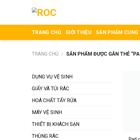
Skip
to
content
TRANG CHỦ
GIỚI THIỆU
SẢN PHẨM CUNG
TRANG CHỦ
SẢN PHẨM ĐƯỢC GẮN THẺ “PAD
/
DỤNG VỤ VỆ SINH
GIẤY VÀ TÚI RÁC
HOÁ CHẤT TẨY RỬA
MÁY VỆ SINH
THIẾT BỊ KHÁCH SẠN
THÙNG RÁC
Pad c