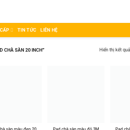
 CẤP
TIN TỨC
LIÊN HỆ
Hiển thị kết qu
 CHÀ SÀN 20 INCH”
hà sàn màu đen 20
Pad chà sàn màu đỏ 3M
Pad chà