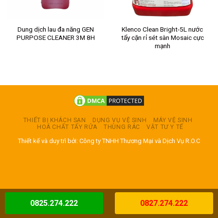
Dung dịch lau đa năng GEN
Klenco Clean Bright-5L nước
PURPOSE CLEANER 3M 8H
tẩy cặn rỉ sét sàn Mosaic cực
mạnh
THIẾT BỊ KHÁCH SẠN
DỤNG VỤ VỆ SINH
MÁY VỆ SINH
HOÁ CHẤT TẨY RỬA
THÙNG RÁC
VẬT TƯ Y TẾ
Thiết kế và duy trì bởi: Công ty TNHH Thương Mại và Dịch Vụ R.O.C
0825.274.222
0827.274.222