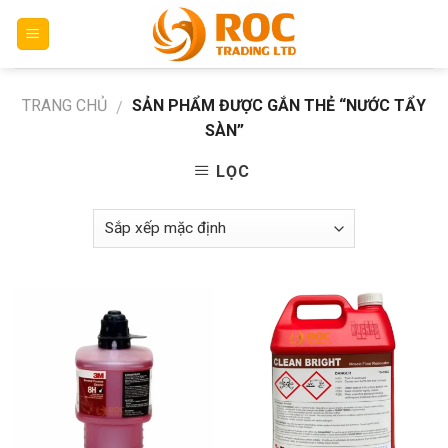
Skip
to
content
TRANG CHỦ
SẢN PHẨM ĐƯỢC GẮN THẺ “NƯỚC TẨY
/
SÀN”
LỌC