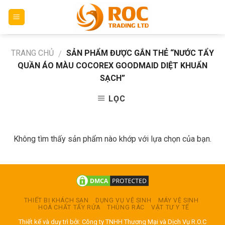
Skip
to
content
TRANG CHỦ
SẢN PHẨM ĐƯỢC GẮN THẺ “NƯỚC TẨY
/
QUẦN ÁO MÀU COCOREX GOODMAID DIỆT KHUẨN
SẠCH”
LỌC
Không tìm thấy sản phẩm nào khớp với lựa chọn của bạn.
THIẾT BỊ KHÁCH SẠN
DỤNG VỤ VỆ SINH
MÁY VỆ SINH
HOÁ CHẤT TẨY RỬA
THÙNG RÁC
VẬT TƯ Y TẾ
Thiết kế và duy trì bởi: Công ty TNHH Thương Mại và Dịch Vụ R.O.C