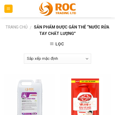
Skip
to
content
TRANG CHỦ
SẢN PHẨM ĐƯỢC GẮN THẺ “NƯỚC RỬA
/
TAY CHẤT LƯỢNG”
LỌC