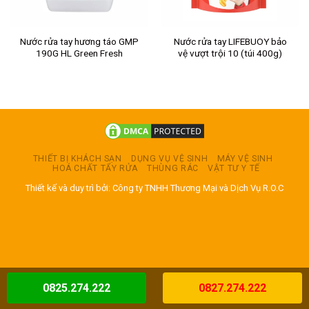
Nước rửa tay hương táo GMP
Nước rửa tay LIFEBUOY bảo
190G HL Green Fresh
vệ vượt trội 10 (túi 400g)
THIẾT BỊ KHÁCH SẠN
DỤNG VỤ VỆ SINH
MÁY VỆ SINH
HOÁ CHẤT TẨY RỬA
THÙNG RÁC
VẬT TƯ Y TẾ
Thiết kế và duy trì bởi: Công ty TNHH Thương Mại và Dịch Vụ R.O.C
0825.274.222
0827.274.222