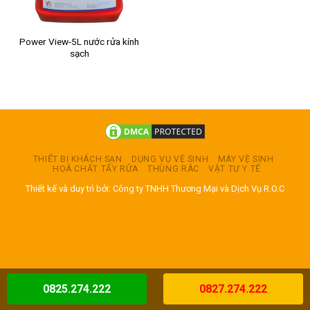
Power View-5L nước rửa kính
sạch
THIẾT BỊ KHÁCH SẠN
DỤNG VỤ VỆ SINH
MÁY VỆ SINH
HOÁ CHẤT TẨY RỬA
THÙNG RÁC
VẬT TƯ Y TẾ
Thiết kế và duy trì bởi: Công ty TNHH Thương Mại và Dịch Vụ R.O.C
0825.274.222
0827.274.222