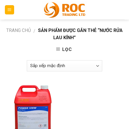
Skip
to
content
TRANG CHỦ
SẢN PHẨM ĐƯỢC GẮN THẺ “NƯỚC RỬA
/
LAU KÍNH”
LỌC