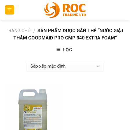
Skip
to
content
TRANG CHỦ
SẢN PHẨM ĐƯỢC GẮN THẺ “NƯỚC GIẶT
/
THẢM GOODMAID PRO GMP 340 EXTRA FOAM”
LỌC