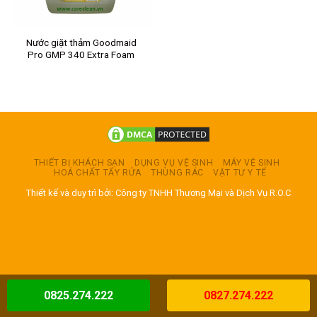
Nước giặt thảm Goodmaid
Pro GMP 340 Extra Foam
THIẾT BỊ KHÁCH SẠN
DỤNG VỤ VỆ SINH
MÁY VỆ SINH
HOÁ CHẤT TẨY RỬA
THÙNG RÁC
VẬT TƯ Y TẾ
Thiết kế và duy trì bởi: Công ty TNHH Thương Mại và Dịch Vụ R.O.C
0825.274.222
0827.274.222