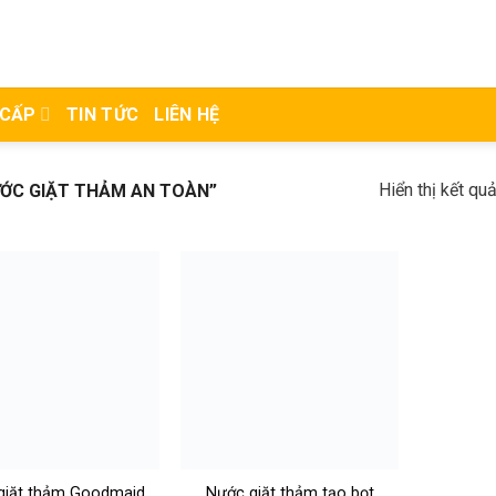
 CẤP
TIN TỨC
LIÊN HỆ
Hiển thị kết qu
ỚC GIẶT THẢM AN TOÀN”
giặt thảm Goodmaid
Nước giặt thảm tạo bọt