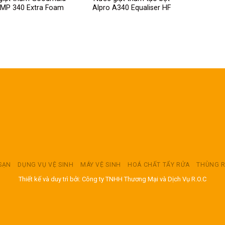
GMP 340 Extra Foam
Alpro A340 Equaliser HF
 SẠN
DỤNG VỤ VỆ SINH
MÁY VỆ SINH
HOÁ CHẤT TẨY RỬA
THÙNG 
Thiết kế và duy trì bởi: Công ty TNHH Thương Mại và Dịch Vụ R.O.C