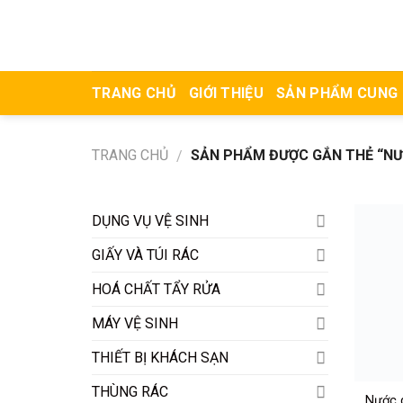
Skip
to
content
TRANG CHỦ
GIỚI THIỆU
SẢN PHẨM CUNG
TRANG CHỦ
SẢN PHẨM ĐƯỢC GẮN THẺ “NƯ
/
DỤNG VỤ VỆ SINH
GIẤY VÀ TÚI RÁC
HOÁ CHẤT TẨY RỬA
MÁY VỆ SINH
THIẾT BỊ KHÁCH SẠN
THÙNG RÁC
Nước 