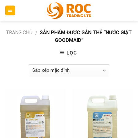
Skip
to
content
TRANG CHỦ
SẢN PHẨM ĐƯỢC GẮN THẺ “NƯỚC GIẶT
/
GOODMAID”
LỌC