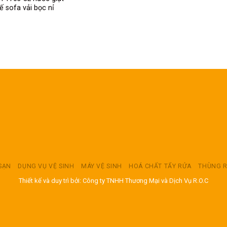
ế sofa vải bọc nỉ
 SẠN
DỤNG VỤ VỆ SINH
MÁY VỆ SINH
HOÁ CHẤT TẨY RỬA
THÙNG 
Thiết kế và duy trì bởi: Công ty TNHH Thương Mại và Dịch Vụ R.O.C