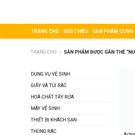
Skip
to
content
TRANG CHỦ
GIỚI THIỆU
SẢN PHẨM CUNG
TRANG CHỦ
SẢN PHẨM ĐƯỢC GẮN THẺ “NƯ
/
DỤNG VỤ VỆ SINH
GIẤY VÀ TÚI RÁC
HOÁ CHẤT TẨY RỬA
MÁY VỆ SINH
THIẾT BỊ KHÁCH SẠN
THÙNG RÁC
Actio