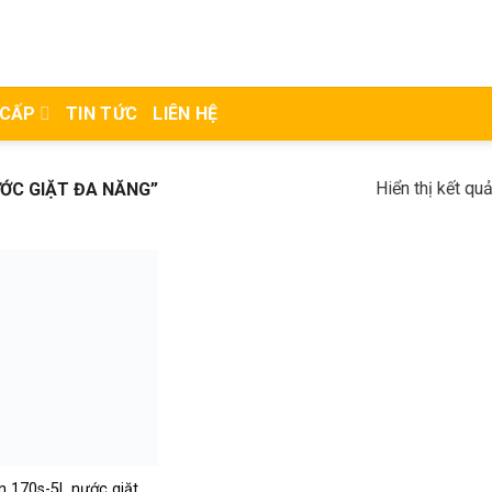
 CẤP
TIN TỨC
LIÊN HỆ
Hiển thị kết qu
ỚC GIẶT ĐA NĂNG”
n 170s-5L nước giặt