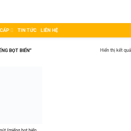
 CẤP
TIN TỨC
LIÊN HỆ
Hiển thị kết qu
NG BỌT BIỂN”
út (miếng bọt biển