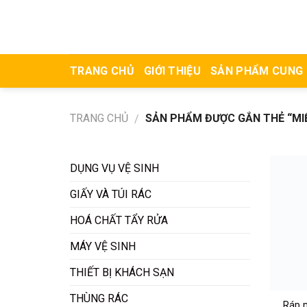
Skip
to
content
TRANG CHỦ
GIỚI THIỆU
SẢN PHẨM CUNG
TRANG CHỦ
SẢN PHẨM ĐƯỢC GẮN THẺ “MIẾ
/
DỤNG VỤ VỆ SINH
GIẤY VÀ TÚI RÁC
HOÁ CHẤT TẨY RỬA
MÁY VỆ SINH
THIẾT BỊ KHÁCH SẠN
THÙNG RÁC
Ráp m