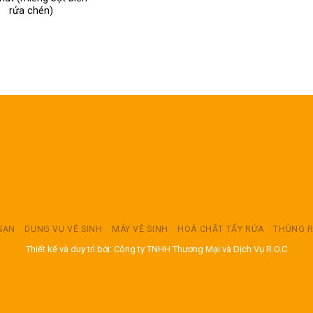
rửa chén)
 SẠN
DỤNG VỤ VỆ SINH
MÁY VỆ SINH
HOÁ CHẤT TẨY RỬA
THÙNG 
Thiết kế và duy trì bởi: Công ty TNHH Thương Mại và Dịch Vụ R.O.C