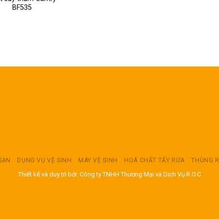
BF535
 SẠN
DỤNG VỤ VỆ SINH
MÁY VỆ SINH
HOÁ CHẤT TẨY RỬA
THÙNG 
Thiết kế và duy trì bởi: Công ty TNHH Thương Mại và Dịch Vụ R.O.C