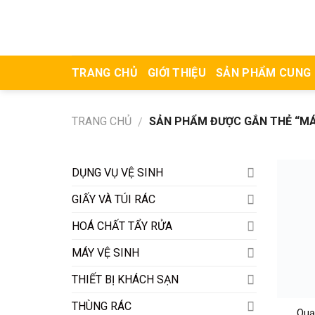
Skip
to
content
TRANG CHỦ
GIỚI THIỆU
SẢN PHẨM CUNG
TRANG CHỦ
SẢN PHẨM ĐƯỢC GẮN THẺ “MÁY
/
DỤNG VỤ VỆ SINH
GIẤY VÀ TÚI RÁC
HOÁ CHẤT TẨY RỬA
MÁY VỆ SINH
THIẾT BỊ KHÁCH SẠN
THÙNG RÁC
Qua