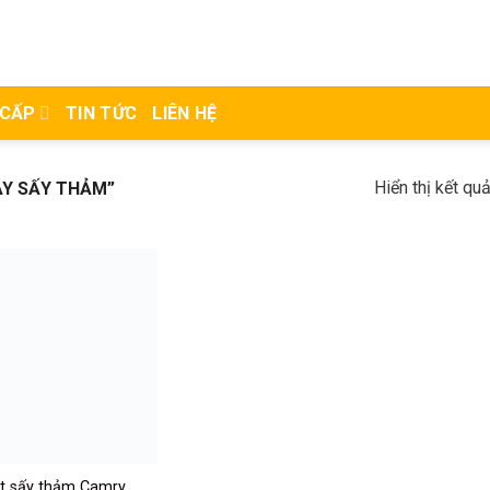
 CẤP
TIN TỨC
LIÊN HỆ
Hiển thị kết qu
 SẤY THẢM”
̣t sấy thảm Camry