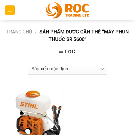
Skip
to
content
TRANG CHỦ
SẢN PHẨM ĐƯỢC GẮN THẺ “MÁY PHUN
/
THUỐC SR 5600”
LỌC