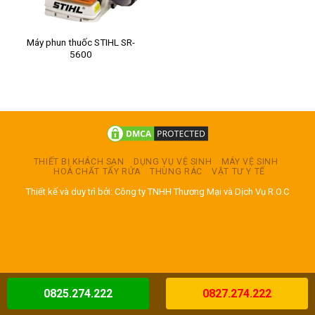
Máy phun thuốc STIHL SR-
5600
THIẾT BỊ KHÁCH SẠN
DỤNG VỤ VỆ SINH
MÁY VỆ SINH
HOÁ CHẤT TẨY RỬA
THÙNG RÁC
VẬT TƯ Y TẾ
Thiết kế và duy trì bởi: Công ty TNHH Thương Mại và Dịch Vụ R.O.C
0825.274.222
0827.274.222