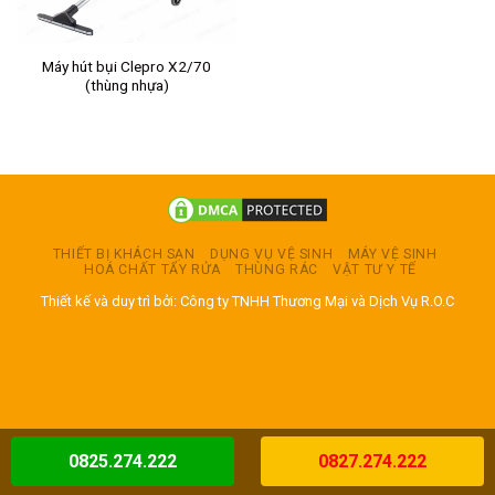
Máy hút bụi Clepro X2/70
(thùng nhựa)
THIẾT BỊ KHÁCH SẠN
DỤNG VỤ VỆ SINH
MÁY VỆ SINH
HOÁ CHẤT TẨY RỬA
THÙNG RÁC
VẬT TƯ Y TẾ
Thiết kế và duy trì bởi: Công ty TNHH Thương Mại và Dịch Vụ R.O.C
0825.274.222
0827.274.222