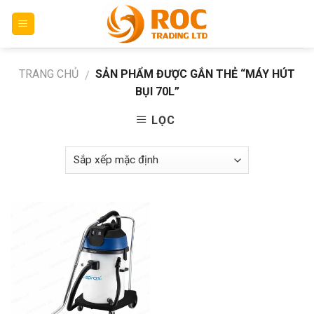
Skip
to
content
TRANG CHỦ
SẢN PHẨM ĐƯỢC GẮN THẺ “MÁY HÚT
/
BỤI 70L”
LỌC