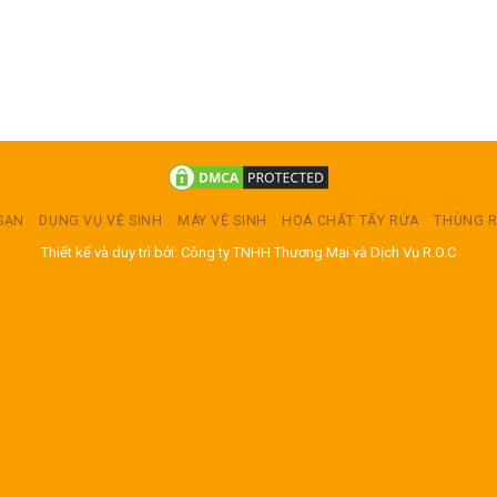
 SẠN
DỤNG VỤ VỆ SINH
MÁY VỆ SINH
HOÁ CHẤT TẨY RỬA
THÙNG 
Thiết kế và duy trì bởi: Công ty TNHH Thương Mại và Dịch Vụ R.O.C