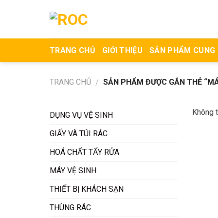
Skip
to
content
TRANG CHỦ
GIỚI THIỆU
SẢN PHẨM CUNG
TRANG CHỦ
SẢN PHẨM ĐƯỢC GẮN THẺ “MÁ
/
Không t
DỤNG VỤ VỆ SINH
GIẤY VÀ TÚI RÁC
HOÁ CHẤT TẨY RỬA
MÁY VỆ SINH
THIẾT BỊ KHÁCH SẠN
THÙNG RÁC