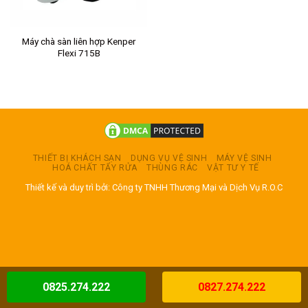
Máy chà sàn liên hợp Kenper
Flexi 715B
THIẾT BỊ KHÁCH SẠN
DỤNG VỤ VỆ SINH
MÁY VỆ SINH
HOÁ CHẤT TẨY RỬA
THÙNG RÁC
VẬT TƯ Y TẾ
Thiết kế và duy trì bởi: Công ty TNHH Thương Mại và Dịch Vụ R.O.C
0825.274.222
0827.274.222