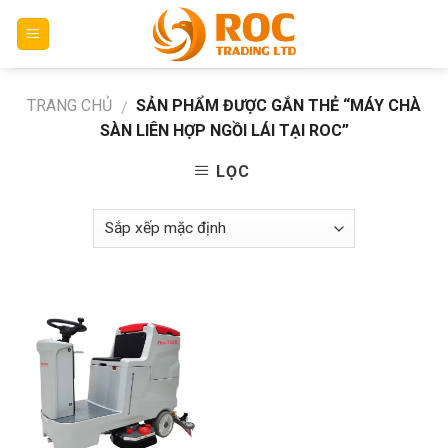
Skip
to
content
TRANG CHỦ
SẢN PHẨM ĐƯỢC GẮN THẺ “MÁY CHÀ
/
SÀN LIÊN HỢP NGỒI LÁI TẠI ROC”
LỌC