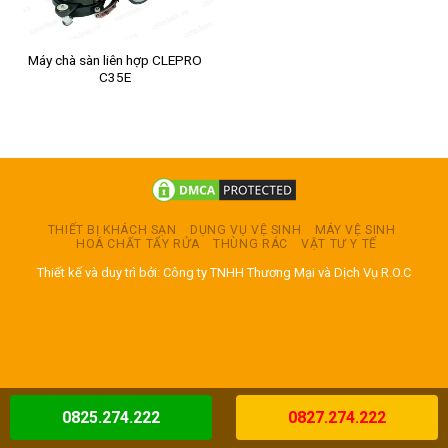
Máy chà sàn liên hợp CLEPRO
C35E
THIẾT BỊ KHÁCH SẠN
DỤNG VỤ VỆ SINH
MÁY VỆ SINH
HOÁ CHẤT TẨY RỬA
THÙNG RÁC
VẬT TƯ Y TẾ
Thiết kế và duy trì bởi: Công ty TNHH Thương Mại và Dịch Vụ R.O.C
0825.274.222
0827.274.222