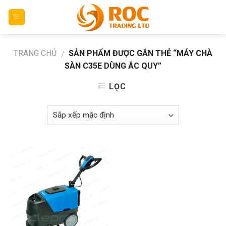
Skip
to
content
TRANG CHỦ
SẢN PHẨM ĐƯỢC GẮN THẺ “MÁY CHÀ
/
SÀN C35E DÙNG ẮC QUY”
LỌC