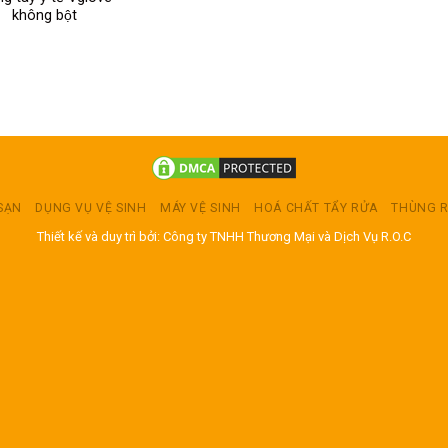
không bột
 SẠN
DỤNG VỤ VỆ SINH
MÁY VỆ SINH
HOÁ CHẤT TẨY RỬA
THÙNG 
Thiết kế và duy trì bởi: Công ty TNHH Thương Mại và Dịch Vụ R.O.C