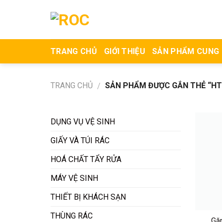
Skip
to
content
TRANG CHỦ
GIỚI THIỆU
SẢN PHẨM CUNG
TRANG CHỦ
SẢN PHẨM ĐƯỢC GẮN THẺ “HT
/
DỤNG VỤ VỆ SINH
GIẤY VÀ TÚI RÁC
HOÁ CHẤT TẨY RỬA
MÁY VỆ SINH
THIẾT BỊ KHÁCH SẠN
THÙNG RÁC
Găn