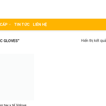
 CẤP
TIN TỨC
LIÊN HỆ
Hiển thị kết qu
C GLOVES”
g tay y tế Vglove