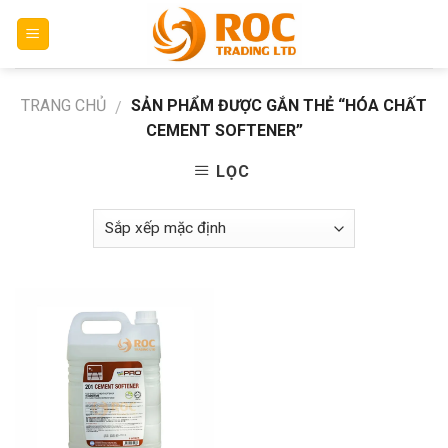
Skip
to
content
TRANG CHỦ
SẢN PHẨM ĐƯỢC GẮN THẺ “HÓA CHẤT
/
CEMENT SOFTENER”
LỌC