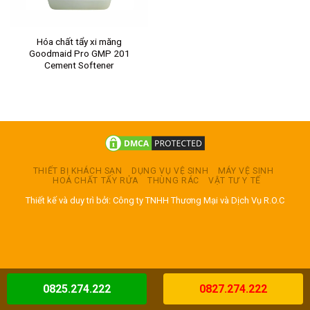
Hóa chất tẩy xi măng
Goodmaid Pro GMP 201
Cement Softener
THIẾT BỊ KHÁCH SẠN
DỤNG VỤ VỆ SINH
MÁY VỆ SINH
HOÁ CHẤT TẨY RỬA
THÙNG RÁC
VẬT TƯ Y TẾ
Thiết kế và duy trì bởi: Công ty TNHH Thương Mại và Dịch Vụ R.O.C
0825.274.222
0827.274.222