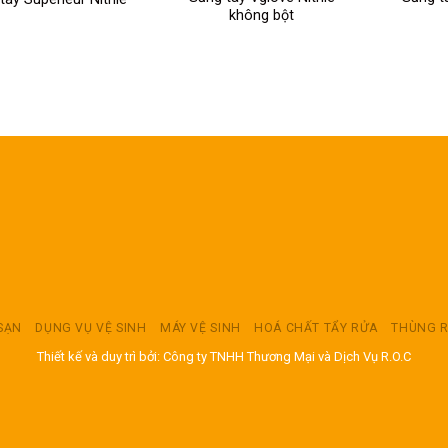
không bột
 SẠN
DỤNG VỤ VỆ SINH
MÁY VỆ SINH
HOÁ CHẤT TẨY RỬA
THÙNG 
Thiết kế và duy trì bởi: Công ty TNHH Thương Mại và Dịch Vụ R.O.C