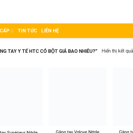
 CẤP
TIN TỨC
LIÊN HỆ
Hiển thị kết qu
TAY Y TẾ HTC CÓ BỘT GIÁ BAO NHIÊU?”
Găng tay Vglove Nitrile
Găng t
tay Supérieur Nitrile