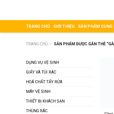
Skip
to
content
TRANG CHỦ
GIỚI THIỆU
SẢN PHẨM CUNG
TRANG CHỦ
SẢN PHẨM ĐƯỢC GẮN THẺ “GĂNG 
/
DỤNG VỤ VỆ SINH
GIẤY VÀ TÚI RÁC
HOÁ CHẤT TẨY RỬA
MÁY VỆ SINH
THIẾT BỊ KHÁCH SẠN
THÙNG RÁC
Găng 