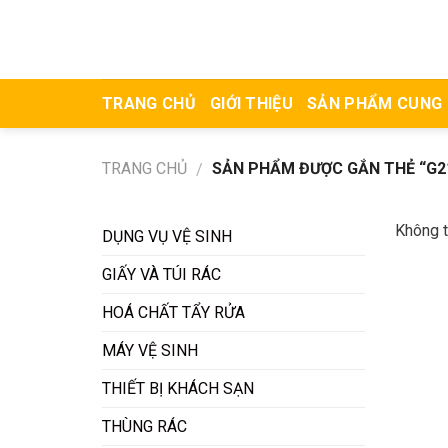
Skip
to
content
TRANG CHỦ
GIỚI THIỆU
SẢN PHẨM CUNG
TRANG CHỦ
SẢN PHẨM ĐƯỢC GẮN THẺ “G2
/
Không t
DỤNG VỤ VỆ SINH
GIẤY VÀ TÚI RÁC
HOÁ CHẤT TẨY RỬA
MÁY VỆ SINH
THIẾT BỊ KHÁCH SẠN
THÙNG RÁC