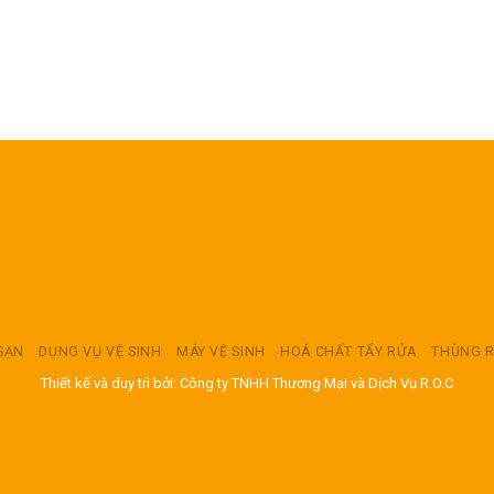
 SẠN
DỤNG VỤ VỆ SINH
MÁY VỆ SINH
HOÁ CHẤT TẨY RỬA
THÙNG 
Thiết kế và duy trì bởi: Công ty TNHH Thương Mại và Dịch Vụ R.O.C