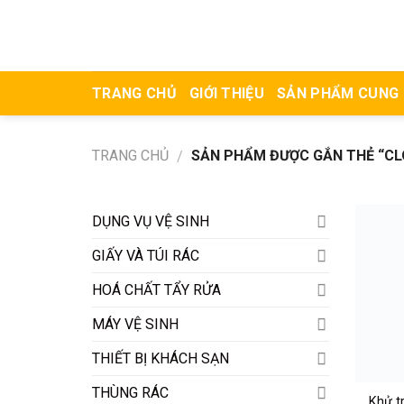
Skip
to
content
TRANG CHỦ
GIỚI THIỆU
SẢN PHẨM CUNG
TRANG CHỦ
SẢN PHẨM ĐƯỢC GẮN THẺ “CLO
/
DỤNG VỤ VỆ SINH
GIẤY VÀ TÚI RÁC
HOÁ CHẤT TẨY RỬA
MÁY VỆ SINH
THIẾT BỊ KHÁCH SẠN
THÙNG RÁC
Khử t