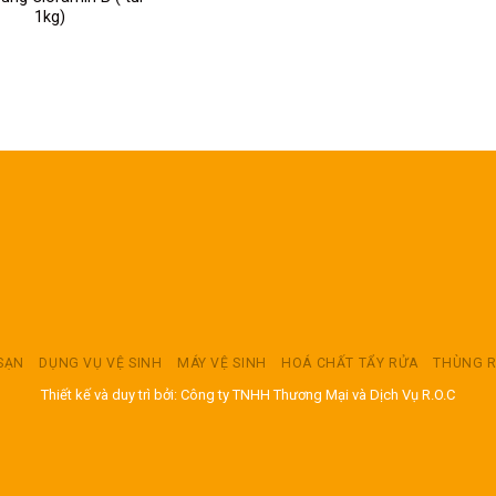
1kg)
 SẠN
DỤNG VỤ VỆ SINH
MÁY VỆ SINH
HOÁ CHẤT TẨY RỬA
THÙNG 
Thiết kế và duy trì bởi: Công ty TNHH Thương Mại và Dịch Vụ R.O.C