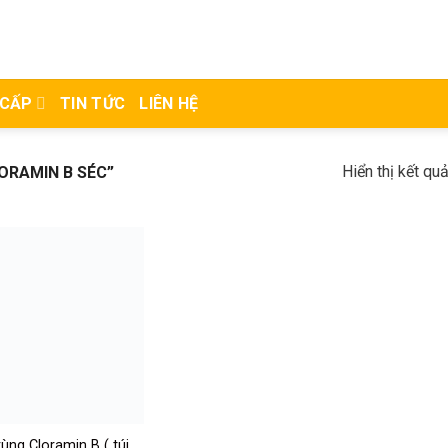
 CẤP
TIN TỨC
LIÊN HỆ
Hiển thị kết qu
RAMIN B SÉC”
rùng Cloramin B ( túi