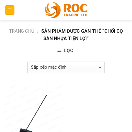
Skip
to
content
TRANG CHỦ
SẢN PHẨM ĐƯỢC GẮN THẺ “CHỔI CỌ
/
SÀN NHỰA TIỆN LỢI”
LỌC