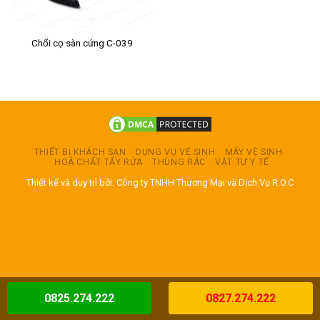
Chổi cọ sàn cứng C-039
THIẾT BỊ KHÁCH SẠN
DỤNG VỤ VỆ SINH
MÁY VỆ SINH
HOÁ CHẤT TẨY RỬA
THÙNG RÁC
VẬT TƯ Y TẾ
Thiết kế và duy trì bởi: Công ty TNHH Thương Mại và Dịch Vụ R.O.C
0825.274.222
0827.274.222