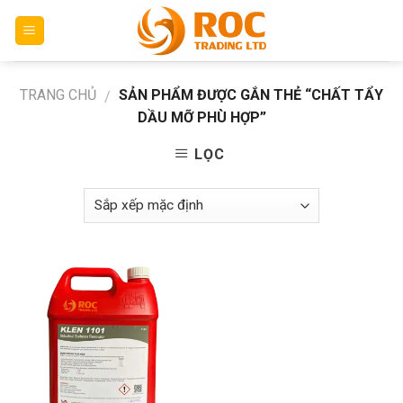
Skip
to
content
TRANG CHỦ
SẢN PHẨM ĐƯỢC GẮN THẺ “CHẤT TẨY
/
DẦU MỠ PHÙ HỢP”
LỌC