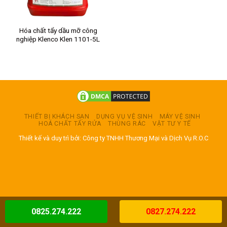
Hóa chất tẩy dầu mỡ công
nghiệp Klenco Klen 1101-5L
THIẾT BỊ KHÁCH SẠN
DỤNG VỤ VỆ SINH
MÁY VỆ SINH
HOÁ CHẤT TẨY RỬA
THÙNG RÁC
VẬT TƯ Y TẾ
Thiết kế và duy trì bởi: Công ty TNHH Thương Mại và Dịch Vụ R.O.C
0825.274.222
0827.274.222