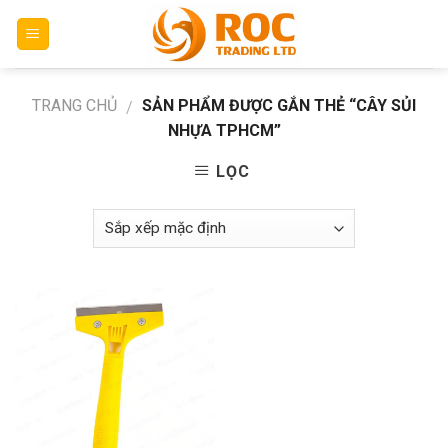
Skip
to
content
TRANG CHỦ
SẢN PHẨM ĐƯỢC GẮN THẺ “CÂY SỦI
/
NHỰA TPHCM”
LỌC