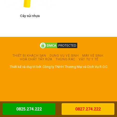
Cây sủi nhựa
THIẾT BỊ KHÁCH SẠN
DỤNG VỤ VỆ SINH
MÁY VỆ SINH
HOÁ CHẤT TẨY RỬA
THÙNG RÁC
VẬT TƯ Y TẾ
Thiết kế và duy trì bởi: Công ty TNHH Thương Mại và Dịch Vụ R.O.C
0825.274.222
0827.274.222