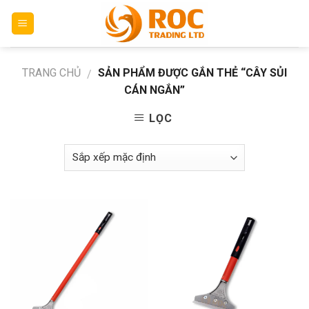
Skip
to
content
TRANG CHỦ
SẢN PHẨM ĐƯỢC GẮN THẺ “CÂY SỦI
/
CÁN NGẮN”
LỌC