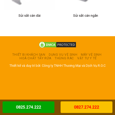
Sủi sắt cán dài
Sủi sắt cán ngắn
THIẾT BỊ KHÁCH SẠN
DỤNG VỤ VỆ SINH
MÁY VỆ SINH
HOÁ CHẤT TẨY RỬA
THÙNG RÁC
VẬT TƯ Y TẾ
Thiết kế và duy trì bởi: Công ty TNHH Thương Mại và Dịch Vụ R.O.C
0825.274.222
0827.274.222