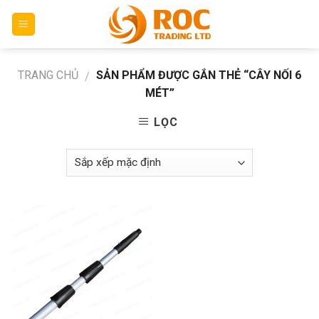
Skip
to
content
TRANG CHỦ
SẢN PHẨM ĐƯỢC GẮN THẺ “CÂY NỐI 6
/
MÉT”
LỌC