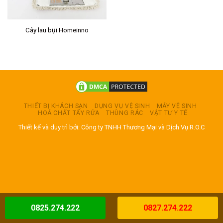
Cây lau bụi Homeinno
THIẾT BỊ KHÁCH SẠN
DỤNG VỤ VỆ SINH
MÁY VỆ SINH
HOÁ CHẤT TẨY RỬA
THÙNG RÁC
VẬT TƯ Y TẾ
Thiết kế và duy trì bởi: Công ty TNHH Thương Mại và Dịch Vụ R.O.C
0825.274.222
0827.274.222