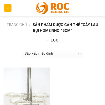
Skip
to
content
TRANG CHỦ
SẢN PHẨM ĐƯỢC GẮN THẺ “CÂY LAU
/
BỤI HOMEINNO 45CM”
LỌC