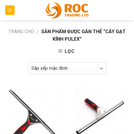
Skip
to
content
TRANG CHỦ
SẢN PHẨM ĐƯỢC GẮN THẺ “CÂY GẠT
/
KÍNH PULEX”
LỌC