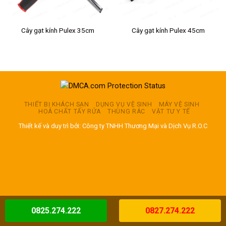
Cây gạt kính Pulex 35cm
Cây gạt kính Pulex 45cm
THIẾT BỊ KHÁCH SẠN
DỤNG VỤ VỆ SINH
MÁY VỆ SINH
HOÁ CHẤT TẨY RỬA
THÙNG RÁC
VẬT TƯ Y TẾ
Thiết kế và duy trì bởi: Công ty TNHH Thương Mại và Dịch Vụ R.O.C
0825.274.222
0827.274.222