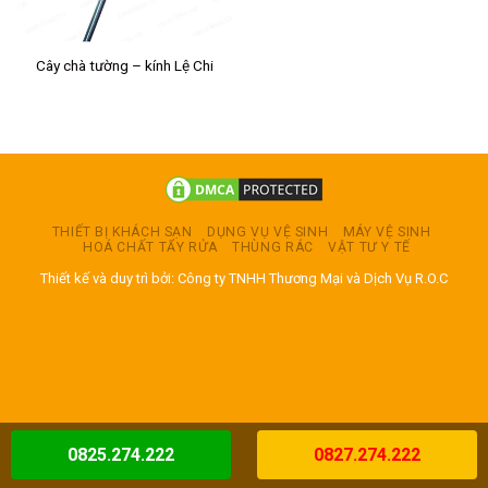
Cây chà tường – kính Lệ Chi
THIẾT BỊ KHÁCH SẠN
DỤNG VỤ VỆ SINH
MÁY VỆ SINH
HOÁ CHẤT TẨY RỬA
THÙNG RÁC
VẬT TƯ Y TẾ
Thiết kế và duy trì bởi: Công ty TNHH Thương Mại và Dịch Vụ R.O.C
0825.274.222
0827.274.222