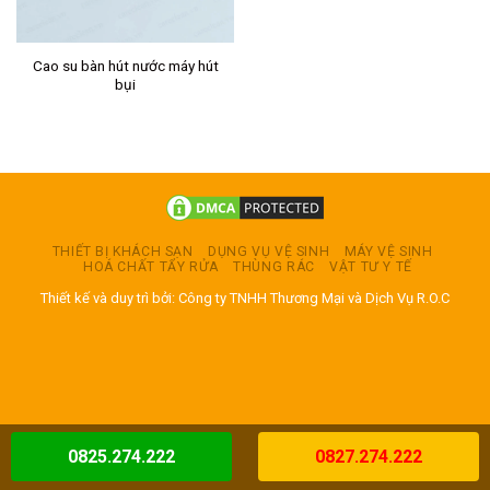
Cao su bàn hút nước máy hút
bụi
THIẾT BỊ KHÁCH SẠN
DỤNG VỤ VỆ SINH
MÁY VỆ SINH
HOÁ CHẤT TẨY RỬA
THÙNG RÁC
VẬT TƯ Y TẾ
Thiết kế và duy trì bởi: Công ty TNHH Thương Mại và Dịch Vụ R.O.C
0825.274.222
0827.274.222