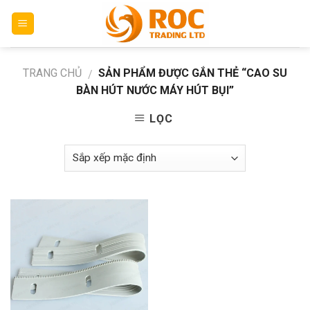
Skip
to
content
TRANG CHỦ
SẢN PHẨM ĐƯỢC GẮN THẺ “CAO SU
/
BÀN HÚT NƯỚC MÁY HÚT BỤI”
LỌC