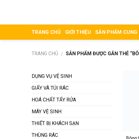
Skip
to
content
TRANG CHỦ
GIỚI THIỆU
SẢN PHẨM CUNG
TRANG CHỦ
SẢN PHẨM ĐƯỢC GẮN THẺ “BÔN
/
DỤNG VỤ VỆ SINH
GIẤY VÀ TÚI RÁC
HOÁ CHẤT TẨY RỬA
MÁY VỆ SINH
THIẾT BỊ KHÁCH SẠN
THÙNG RÁC
Bông 