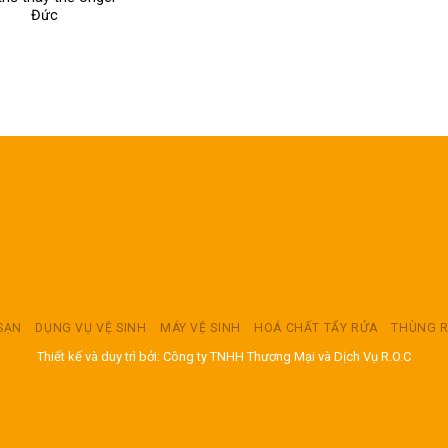
Đức
 SẠN
DỤNG VỤ VỆ SINH
MÁY VỆ SINH
HOÁ CHẤT TẨY RỬA
THÙNG 
Thiết kế và duy trì bởi: Công ty TNHH Thương Mại và Dịch Vụ R.O.C