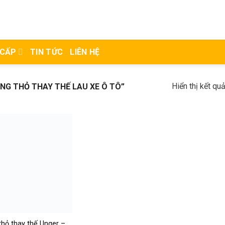
 CẤP
TIN TỨC
LIÊN HỆ
Hiển thị kết qu
G THỎ THAY THẾ LAU XE Ô TÔ”
thỏ thay thế Unger –