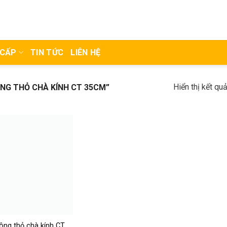
 CẤP
TIN TỨC
LIÊN HỆ
Hiển thị kết qu
 THỎ CHÀ KÍNH CT 35CM”
ông thỏ chà kính CT