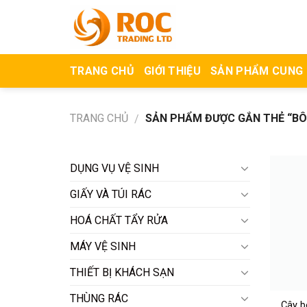
Skip
to
content
TRANG CHỦ
GIỚI THIỆU
SẢN PHẨM CUNG
TRANG CHỦ
SẢN PHẨM ĐƯỢC GẮN THẺ “BÔNG
/
DỤNG VỤ VỆ SINH
GIẤY VÀ TÚI RÁC
HOÁ CHẤT TẨY RỬA
MÁY VỆ SINH
THIẾT BỊ KHÁCH SẠN
THÙNG RÁC
Cây b