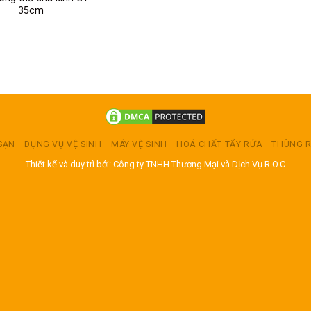
35cm
 SẠN
DỤNG VỤ VỆ SINH
MÁY VỆ SINH
HOÁ CHẤT TẨY RỬA
THÙNG 
Thiết kế và duy trì bởi: Công ty TNHH Thương Mại và Dịch Vụ R.O.C