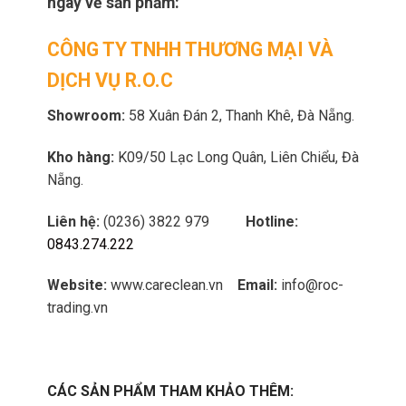
ngay về sản phẩm:
CÔNG TY TNHH THƯƠNG MẠI VÀ
DỊCH VỤ R.O.C
Showroom:
58 Xuân Đán 2, Thanh Khê, Đà Nẵng.
Kho hàng:
K09/50 Lạc Long Quân, Liên Chiểu, Đà
Nẵng.
Liên hệ:
(0236) 3822 979
Hotline:
0843.274.222
Website:
www.careclean.vn
Email:
info@roc-
trading.vn
CÁC SẢN PHẨM THAM KHẢO THÊM: