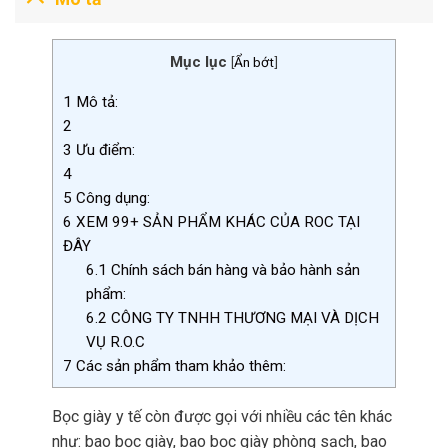
Mục lục
[
Ẩn bớt
]
1
Mô tả:
2
3
Ưu điểm:
4
5
Công dụng:
6
XEM 99+ SẢN PHẨM KHÁC CỦA ROC TẠI
ĐÂY
6.1
Chính sách bán hàng và bảo hành sản
phẩm:
6.2
CÔNG TY TNHH THƯƠNG MẠI VÀ DỊCH
VỤ R.O.C
7
Các sản phẩm tham khảo thêm:
Bọc giày y tế còn được gọi với nhiều các tên khác
như: bao bọc giày, bao bọc giày phòng sạch, bao