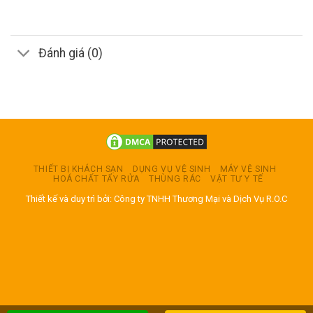
Đánh giá (0)
THIẾT BỊ KHÁCH SẠN
DỤNG VỤ VỆ SINH
MÁY VỆ SINH
HOÁ CHẤT TẨY RỬA
THÙNG RÁC
VẬT TƯ Y TẾ
Thiết kế và duy trì bởi: Công ty TNHH Thương Mại và Dịch Vụ R.O.C